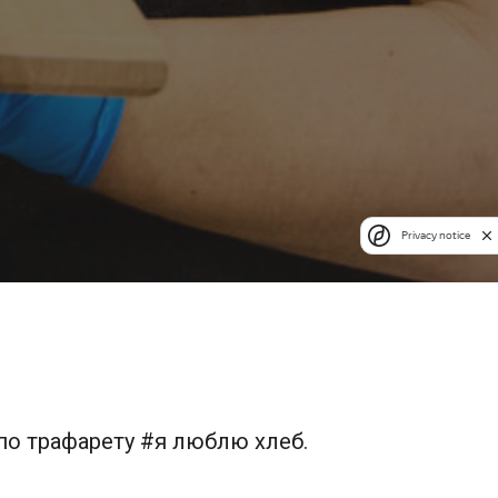
Privacy notice
по трафарету #я люблю хлеб.