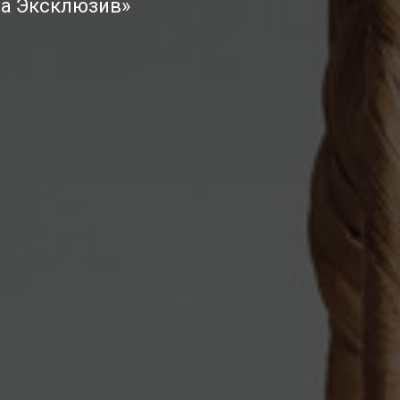
ва Эксклюзив»