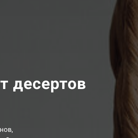
т десертов
нов,