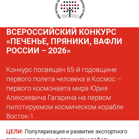
ВСЕРОССИЙСКИЙ КОНКУРС
«ПЕЧЕНЬЕ, ПРЯНИКИ, ВАФЛИ
РОССИИ – 2026»
Конкурс посвящён 65-й годовщине
первого полета человека в Космос –
первого космонавта мира Юрия
Алексеевича Гагарина на первом
пилотируемом космическом корабле
Восток-1.
ЦЕЛИ:
Популяризация и развитие экспортного