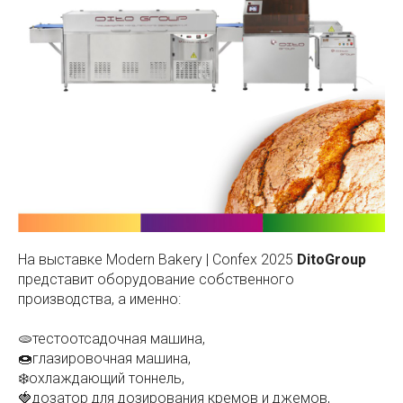
На выставке Modern Bakery | Confex 2025
DitoGroup
представит оборудование собственного
производства, а именно:
🫓тестоотсадочная машина,
🍩глазировочная машина,
❄️охлаждающий тоннель,
🍓дозатор для дозирования кремов и джемов,