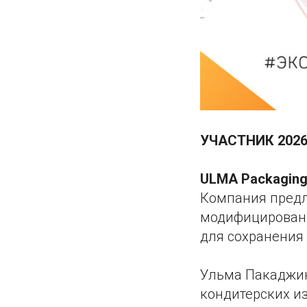
УЧАСТНИК 202
ULMA Packagin
Компания предл
модифицированн
для сохранения 
Ульма Пакаджин
кондитерских и