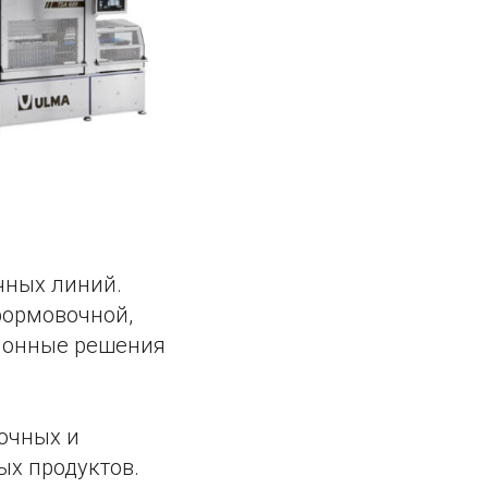
чных линий.
формовочной,
ционные решения
очных и
ых продуктов.