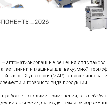
6
g
— автоматизированные решения для упаково
агает линии и машины для вакуумной, термо
ой газовой упаковки (MAP), а также иннова
свежести и товарного вида продукции.
г работает с полями применения, от хлебобул
зделий до свежих, охлаждённых и замороженн