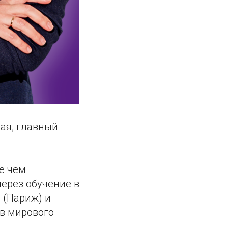
ая, главный
ее чем
ерез обучение в
l
(Париж) и
ов мирового