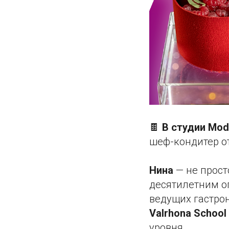
🍫
В студии Mode
шеф-кондитер от
Нина
— не прост
десятилетним о
ведущих гастро
Valrhona School
уровня.