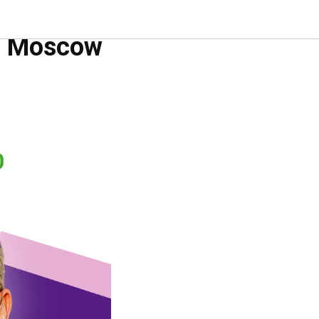
лавным
, Moscow