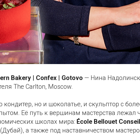
rn Bakery | Confex | Gotovo
— Нина Надолинск
еля The Carlton, Moscow.
о кондитер, но и шоколатье, и скульптор с бол
пытом. Её путь к вершинам мастерства лежал ч
номических школах мира:
École Bellouet Consei
(Дубай), а также под наставничеством мастер