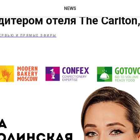
 с Ниной Надолинской, г
NEWS
итером отеля The Carlton
ЕРВЬЮ И ПРЯМЫЕ ЭФИРЫ