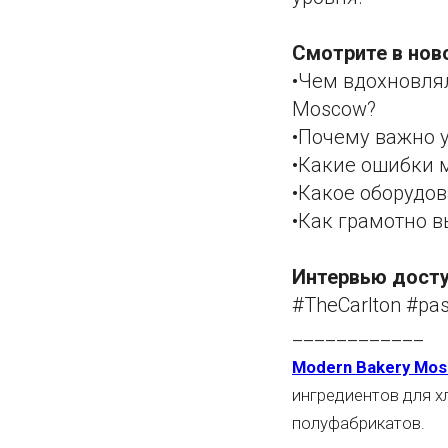
Смотрите в но
•Чем вдохновлял
Moscow?
•Почему важно 
•Какие ошибки 
•Какое оборудов
•Как грамотно в
Интервью досту
#TheCarlton #pas
____________
Modern Bakery Mosc
ингредиентов для х
полуфабрикатов.