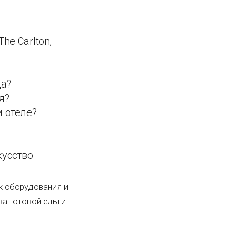
e Carlton,
да?
я?
м отеле?
кусство
к оборудования и
ва готовой еды и