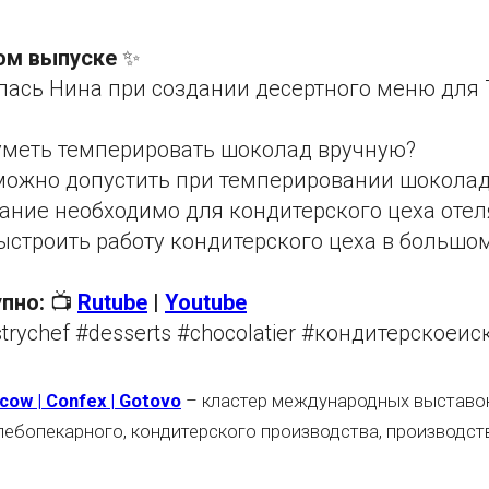
вом выпуске
✨
ась Нина при создании десертного меню для Th
уметь темперировать шоколад вручную?
можно допустить при темперировании шокола
ание необходимо для кондитерского цеха отел
ыстроить работу кондитерского цеха в большо
пно:
📺
Rutube
|
Youtube
trychef #desserts #chocolatier #кондитерскоеис
ow | Confex | Gotovo
– кластер международных выставо
лебопекарного, кондитерского производства, производст